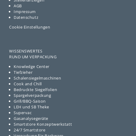
Stellenanzeigen
AGB
Impressum
Datenschutz
Cookie Einstellungen
WISSENSWERTES
RUND UM VERPACKUNG
Knowledge Center
Tiefzieher
Schalensiegelmaschinen
Cook and Chill
Bedruckte Siegelfolien
Spargelverpackung
Grill/BBQ-Saison
LEH und SB Theke
Supervac
Gasanalysegeräte
Smartstore Konzeptwerkstatt
24/7 Smartstore
Verpackung für Backware