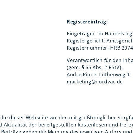
Registereintrag:
Eingetragen im Handelsregi
Registergericht: Amtsgeric
Registernummer: HRB 207
Verantwortlich für den Inha
(gem. § 55 Abs. 2 RStV):
Andre Rinne, Lüthenweg 1
marketing@nordvac.de
alte dieser Webseite wurden mit größtmöglicher Sorgfal
d Aktualität der bereitgestellten kostenlosen und frei
Beiträge geben die Meinung des jeweiligen Autors un