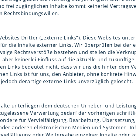
nd frei zugänglichen Inhalte kommt keinerlei Vertrags
am Rechtsbindungswillen.
bsites Dritter („externe Links“). Diese Websites unter
ür die Inhalte externer Links. Wir überprüfen bei der
etwaige Rechtsverstöße bestehen und stellen die Verkn
 aber keinerlei Einfluss auf die aktuelle und zukünftige
en Links bedeutet nicht, dass wir uns die hinter dem Ve
nen Links ist für uns, den Anbieter, ohne konkrete Hin
edoch derartige externe Links unverzüglich gelöscht.
Inhalte unterliegen dem deutschen Urheber- und Leistu
zugelassene Verwertung bedarf der vorherigen schrift
esondere für Vervielfältigung, Bearbeitung, Übersetzung
der anderen elektronischen Medien und Systemen. Inha
ielfältigung oder Weitergabe einzelner Inhalte oder ko