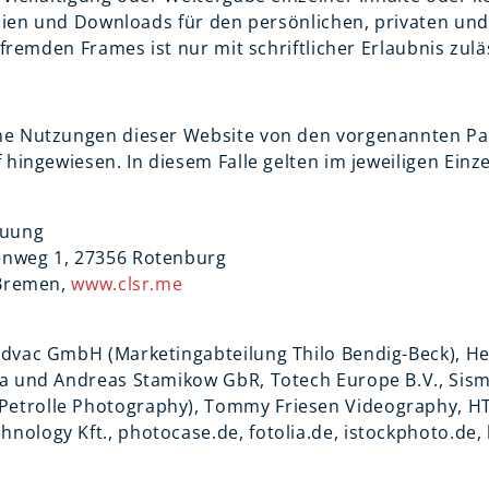
opien und Downloads für den persönlichen, privaten un
fremden Frames ist nur mit schriftlicher Erlaubnis zulä
ne Nutzungen dieser Website von den vorgenannten Pa
hingewiesen. In diesem Falle gelten im jeweiligen Einz
euung
enweg 1, 27356 Rotenburg
 Bremen,
www.clsr.me
rdvac GmbH (Marketingabteilung Thilo Bendig-Beck), 
na und Andreas Stamikow GbR, Totech Europe B.V.,
Sism
etrolle Photography)
,
Tommy Friesen Videography,
HT
ology Kft., photocase.de, fotolia.de, istockphoto.de,