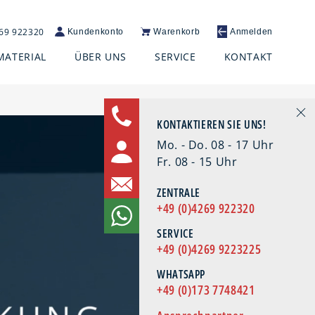
269 922320
Kundenkonto
Warenkorb
Anmelden
MATERIAL
ÜBER UNS
SERVICE
KONTAKT
KONTAKTIEREN SIE UNS!
Mo. - Do. 08 - 17 Uhr
Fr. 08 - 15 Uhr
ZENTRALE
+49 (0)4269 922320
SERVICE
+49 (0)4269 9223225
WHATSAPP
+49 (0)173 7748421