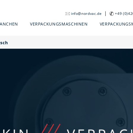
|
info@nordvac.de
+49 (0)4
RANCHEN
VERPACKUNGSMASCHINEN
VERPACKUNGS
isch